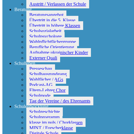
Austritt / Verlassen der Schule
Beratung
Beratungsangebot
Übertritt in die 5. Klasse
Übertritt in höhere Klassen
Schulsozialarbeit
Schulpsychologe
Wahlpflichtfächergruppe
Berufliche Orientierung
Aufnahme ukrainischer Kinder
Externer Quali
Schulleben
Presseschau
Schulhausrundgang
Wahlfächer / AGs
Podcast-AG
Eltern-Lehrer Chor
Schulmode
Tag der Vereine / des Ehrenamts
Schulentwicklung
Schulgeschichte
Schulprogramm
klasse.im.puls / Chorklassen
MINT / Forscherklasse
Digitale Schule