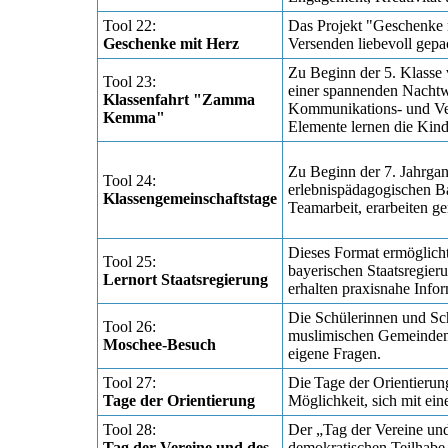
Tool 22:
Das Projekt "Geschenke 
Geschenke mit Herz
Versenden liebevoll gepa
Zu Beginn der 5. Klasse
Tool 23:
einer spannenden Nachtw
Klassenfahrt "Zamma
Kommunikations- und Verh
Kemma"
Elemente lernen die Kind
Zu Beginn der 7. Jahrgan
Tool 24:
erlebnispädagogischen B
Klassengemeinschaftstage
Teamarbeit, erarbeiten g
Dieses Format ermöglicht
Tool 25:
bayerischen Staatsregier
Lernort Staatsregierung
erhalten praxisnahe Info
Die Schülerinnen und Sch
Tool 26:
muslimischen Gemeindemit
Moschee-Besuch
eigene Fragen.
Tool 27:
Die Tage der Orientierun
Tage der Orientierung
Möglichkeit, sich mit ein
Tool 28:
Der „Tag der Vereine und
Tag der Vereine und des
demokratischen Teilhabe. 