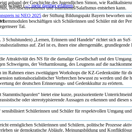
t anhand der Geschichte des Jugendlichen Simon, wie Radikalisieru
und Schüler (
--> mehr darüber erfahren
).
mus, Rechtsextremismus und Islamismus/Salafismus entstehen kann.
onspreis isi NEO 2025
der Stiftung Bildungspakt Bayern beworben und 
ten.
iven Lernmodulen beschäftigen sich Schülerinnen und Schüler mit der P
egernseer Tal.
. 3 Schulstunden) „Lernen, Erinnern und Handeln“ richtet sich an SuS de
alsozialismus auf. Ziel ist es, ihnen eine altersgemäße, grundlegende 
die Attraktivität des NS für die damalige Gesellschaft und den Umgang
gen Schweigens, der Verharmlosung, des Leugnens auf die nachkomm
n im Rahmen eines zweitägigen Workshops die KZ-Gedenkstätte für die
nsion nationalsozialistischer Verbrechen bewusst zu werden und die 
ewertung der deutschen Erinnerungs- und Gedenkkultur zu erörtern.
tammtischparolen“ bietet eine kurze, praxisorientierte Unterrichtseinh
, rassistische oder stereotypisierende Aussagen zu erkennen und diese
ensibilisiert Schülerinnen und Schüler für respektvollen Umgang und
erricht ermöglichen Schülerinnen und Schülern, politische Prozesse ak
 erleben sie demokratische Abläufe, Meinungsbildung und Konfliktlös