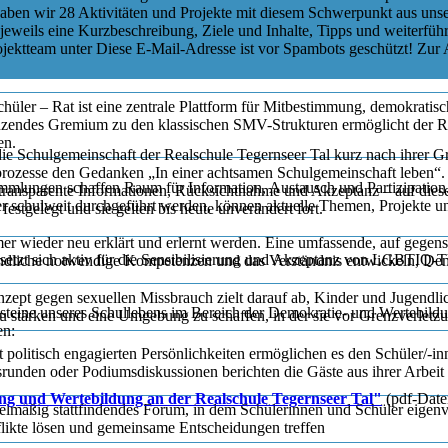
haben wir 28 Aktivitäten und Projekte mit diesem Schwerpunkt aus uns
r jeweils eine Kurzbeschreibung, Ziele und Inhalte, Tipps und weiterfü
ojektteam unter
Diese E-Mail-Adresse ist vor Spambots geschützt! Zur A
hüler – Rat ist eine zentrale Plattform für Mitbestimmung, demokratisc
änzendes Gremium zu den klassischen SMV-Strukturen ermöglicht der R
en.
 die Schulgemeinschaft der Realschule Tegernseer Tal kurz nach ihrer
prozesse den Gedanken „In einer achtsamen Schulgemeinschaft leben“. 
mlungen schaffen Raum für Information, Austausch und Partizipation
 transparente Informationen, Rücksichtnahme und Akzeptanz – auf di
r schulweit durchgeführt werden, können aktuelle Themen, Projekte un
festgelegt und sie gelten bis heute unverändert fort.
mer wieder neu erklärt und erlernt werden. Eine umfassende, auf gegen
etzt sich aktiv für die Sensibilisierung und Akzeptanz von LGBTIQ-T
ugendliche notwendige Kompetenzen und das Verständnis entwickeln, De
zept gegen sexuellen Missbrauch zielt darauf ab, Kinder und Jugendlich
steine unseres Schullebens im Bereich der Demokratie- und Wertebild
u stärken und eine Umgebung zu schaffen, in der sie vor Grenzverletz
en:
politisch engagierten Persönlichkeiten ermöglichen es den Schüler/-inn
runden oder Podiumsdiskussionen berichten die Gäste aus ihrer Arbeit
g und Wertebildung an der Realschule Tegernseer Tal"
(pdf-Date
egelmäßig stattfindendes Forum, in dem Schülerinnen und Schüler eige
likte lösen und gemeinsame Entscheidungen treffen