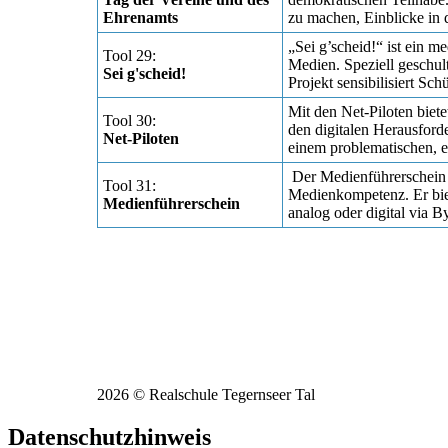
Ehrenamts
zu machen, Einblicke in
„Sei g’scheid!“ ist ein 
Tool 29:
Medien. Speziell geschul
Sei g'scheid!
Projekt sensibilisiert S
Mit den Net-Piloten biete
Tool 30:
den digitalen Herausford
Net-Piloten
einem problematischen, 
Der Medienführerschein B
Tool 31:
Medienkompetenz. Er biet
Medienführerschein
analog oder digital via 
Tölzer Str. 100
83703 Gmund a. Tegernsee
Tel: 08022 18808 0
Fax: 08022 18808 19
E-Mail:
info@rsgmund.de
Impressum
|
Datenschutzerklärung
2026 © Realschule Tegernseer Tal
Datenschutzhinweis