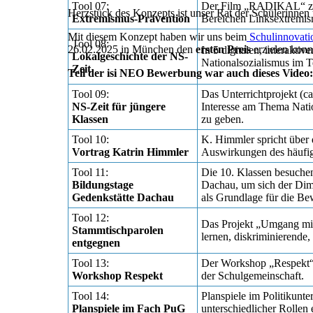
Tool 07:
Der Film „RADIKAL“ zeig
Herzstück des Konzepts ist unser Rat der Schülerinnen 
Extremismus-Prävention
Bereichen Linksextremis
Mit diesem Konzept haben wir uns beim
Schulinnovati
Tool 08:
26.02.2025 in München den
ersten Preis
erzielen konn
In 5 digitalen, interakt
Lokalgeschichte der NS-
Nationalsozialismus im T
Zeit
Teil der isi NEO Bewerbung war auch dieses Video:
Tool 09:
Das Unterrichtprojekt (ca
NS-Zeit für jüngere
Interesse am Thema Nation
Klassen
zu geben.
Tool 10:
K. Himmler spricht über 
Vortrag Katrin Himmler
Auswirkungen des häufi
Tool 11:
Die 10. Klassen besuche
Bildungstage
Dachau, um sich der Dime
Gedenkstätte Dachau
als Grundlage für die B
Tool 12:
Das Projekt „Umgang mit S
Stammtischparolen
lernen, diskriminierende
entgegnen
Tool 13:
Der Workshop „Respekt“ s
Workshop Respekt
der Schulgemeinschaft.
Tool 14:
Planspiele im Politikunt
Planspiele im Fach PuG
unterschiedlicher Rollen