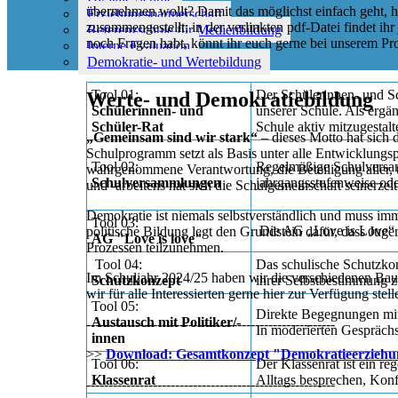
übernehmen wollt? Damit das möglichst einfach geht, 
Erziehungspartnerschaft
zusammengestellt; in der verlinkten pdf-Datei findet ih
Referenzschule für Medienbildung
noch Fragen habt, könnt ihr euch gerne bei unserem Pr
Interne Evaluation
Demokratie- und Wertebildung
Tool 01:
Der Schülerinnen- und Sc
Werte- und Demokratiebildung
Schülerinnen- und
unserer Schule. Als erg
Schüler-Rat
Schule aktiv mitzugestalt
„Gemeinsam sind wir stark“
– dieses Motto hat sich
Schulprogramm setzt als Basis unter alle Entwicklungs
Tool 02:
Regelmäßige Schulversam
wahrgenommene Verantwortung, die Beteiligung aller,
Schulversammlungen
jahrgangsstufenweise ode
und -arbeitens hat sich die Schulgemeinschaft seinerzeit 
Demokratie ist niemals selbstverständlich und muss im
Tool 03:
Die AG „Love is Love“ s
politische Bildung legt den Grundstein dafür, dass J
AG "Love is love"
Prozessen teilzunehmen.
Tool 04:
Das schulische Schutzkon
Im Schuljahr 2024/25 haben wir die verschiedenen Bau
Schutzkonzept
ihrer Selbstbestimmung z
wir für alle Interessierten gerne hier zur Verfügung stell
Tool 05:
Direkte Begegnungen mit 
Austausch mit Politiker/-
--------------------------------------------------------
In moderierten Gesprächs
innen
>>
Download: Gesamtkonzept "Demokratieerziehun
Tool 06:
Der Klassenrat ist ein r
Klassenrat
Alltags besprechen, Konf
--------------------------------------------------------