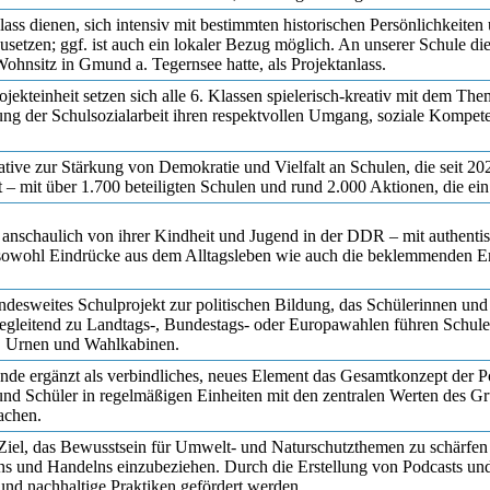
ass dienen, sich intensiv mit bestimmten historischen Persönlichkeiten
setzen; ggf. ist auch ein lokaler Bezug möglich. An unserer Schule di
Wohnsitz in Gmund a. Tegernsee hatte, als Projektanlass.
ojekteinheit setzen sich alle 6. Klassen spielerisch-kreativ mit dem T
itung der Schulsozialarbeit ihren respektvollen Umgang, soziale Kompet
iative zur Stärkung von Demokratie und Vielfalt an Schulen, die seit 20
t – mit über 1.700 beteiligten Schulen und rund 2.000 Aktionen, die ei
t anschaulich von ihrer Kindheit und Jugend in der DDR – mit authent
e sowohl Eindrücke aus dem Alltagsleben wie auch die beklemmenden Er
undesweites Schulprojekt zur politischen Bildung, das Schülerinnen und
 Begleitend zu Landtags-, Bundestags- oder Europawahlen führen Schule
, Urnen und Wahlkabinen.
unde ergänzt als verbindliches, neues Element das Gesamtkonzept der P
n und Schüler in regelmäßigen Einheiten mit den zentralen Werten des 
machen.
iel, das Bewusstsein für Umwelt- und Naturschutzthemen zu schärfen 
ns und Handelns einzubeziehen. Durch die Erstellung von Podcasts und 
und nachhaltige Praktiken gefördert werden.