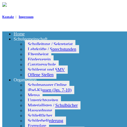
Kontakt
|
Impressum
Home
Schulgemeinschaft
Schulleitung / Sekretariat
Lehrkräfte / Sprechstunden
Elternbeirat
Förderverein
Ganztagsschule
Schülerrat und SMV
Offene Stellen
Organisation
Schulmanager Online
iPad-Klassen (Jgs. 7-10)
Mensa
Unterrichtszeiten
Materiallisten / Schulbücher
Hausordnung
Schließfächer
Schülerbeförderung
Formulare