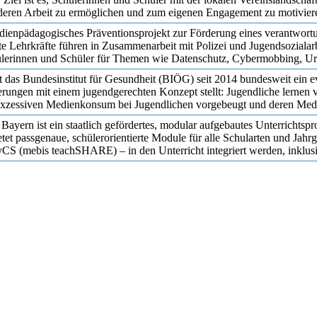
 deren Arbeit zu ermöglichen und zum eigenen Engagement zu motivier
medienpädagogisches Präventionsprojekt zur Förderung eines verantwor
te Lehrkräfte führen in Zusammenarbeit mit Polizei und Jugendsozialar
chülerinnen und Schüler für Themen wie Datenschutz, Cybermobbing, U
t das Bundesinstitut für Gesundheit (BIÖG) seit 2014 bundesweit ein ev
erungen mit einem jugendgerechten Konzept stellt: Jugendliche lernen 
exzessiven Medienkonsum bei Jugendlichen vorgebeugt und deren Med
ayern ist ein staatlich gefördertes, modular aufgebautes Unterrichts
et passgenaue, schülerorientierte Module für alle Schularten und Jahrg
ByCS (mebis teachSHARE) – in den Unterricht integriert werden, inklu