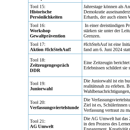
Tool 15:
Jahrestage können als Anl
Historische
Demokratie auseinanderzu
Persönlichkeiten
Erhards, der auch einen 
Tool 16:
In einer dreistündigen Pr
Workshop
stärken sie unter der Le
Gewaltprävention
Grenzen.
Tool 17:
#IchStehAuf ist eine Init
Aktion #IchStehAuf!
fand am 6. Juni 2024 stat
Tool 18:
Eine Zeitzeugin berichte
Zeitzeugengespräch
Erlebnissen schildert si
DDR
Die Juniorwahl ist ein b
Tool 19:
realitätsnah zu erleben.
Juniorwahl
Wahlbenachrichtigungen
Die Verfassungsviertelst
Tool 20:
Ziel ist es, Schülerinne
Verfassungsviertelstunde
Verfassung vertraut zu 
Die AG Umwelt hat das Z
Tool 21:
in den Prozess des Lerne
AG Umwelt
Engagement, Kreativität 