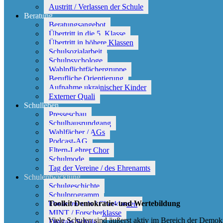
Austritt / Verlassen der Schule
Beratung
Beratungsangebot
Übertritt in die 5. Klasse
Übertritt in höhere Klassen
Schulsozialarbeit
Schulpsychologe
Wahlpflichtfächergruppe
Berufliche Orientierung
Aufnahme ukrainischer Kinder
Externer Quali
Schulleben
Presseschau
Schulhausrundgang
Wahlfächer / AGs
Podcast-AG
Eltern-Lehrer Chor
Schulmode
Tag der Vereine / des Ehrenamts
Schulentwicklung
Schulgeschichte
Schulprogramm
Toolkit Demokratie- und Wertebildung
klasse.im.puls / Chorklassen
MINT / Forscherklasse
Viele Schulen sind äußerst aktiv im Bereich der Demokr
Digitale Schule