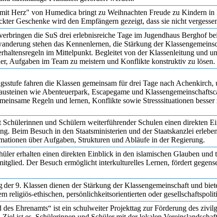
mit Herz" von Humedica bringt zu Weihnachten Freude zu Kindern in
ckter Geschenke wird den Empfängern gezeigt, dass sie nicht vergesse
 verbringen die SuS drei erlebnisreiche Tage im Jugendhaus Berghof
anderung stehen das Kennenlernen, die Stärkung der Klassengemeinsc
altensregeln im Mittelpunkt. Begleitet von der Klassenleitung und un
er, Aufgaben im Team zu meistern und Konflikte konstruktiv zu lösen.
gsstufe fahren die Klassen gemeinsam für drei Tage nach Achenkirch, 
austeinen wie Abenteuerpark, Escapegame und Klassengemeinschaftscaf
emeinsame Regeln und lernen, Konflikte sowie Stresssituationen besser
 Schülerinnen und Schülern weiterführender Schulen einen direkten Ein
ung. Beim Besuch in den Staatsministerien und der Staatskanzlei erlebe
rmationen über Aufgaben, Strukturen und Abläufe in der Regierung.
üler erhalten einen direkten Einblick in den islamischen Glauben und t
glied. Der Besuch ermöglicht interkulturelles Lernen, fördert gegens
g der 9. Klassen dienen der Stärkung der Klassengemeinschaft und bie
em religiös-ethischen, persönlichkeitsorientierten oder gesellschaftspo
 des Ehrenamts“ ist ein schulweiter Projekttag zur Förderung des zivil
Ziel ist es, Schülerinnen und Schüler mit der lokalen Vereinslandschaf