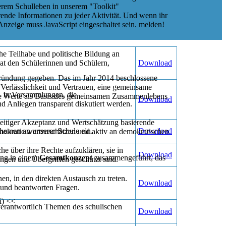
erem Schulleben in unserem "Toolkit"
hrende Informationen zu jeder Aktivität. Und wenn ihr
nzeige muss JavaScript eingeschaltet sein.
melden!
he Teilhabe und politische Bildung an
at den Schülerinnen und Schülern,
Download
 Gründung gegeben. Das im Jahr 2014 beschlossene
Verlässlichkeit und Vertrauen, eine gemeinsame
. In Versammlungen, die
ese Werte als Basis des gemeinsamen Zusammenlebens
Download
d Anliegen transparent diskutiert werden.
seitiger Akzeptanz und Wertschätzung basierende
hemen an unserer Schule ein.
Download
mokratie wertzuschätzen und aktiv an demokratischen
e über ihre Rechte aufzuklären, sie in
Download
ung in einem
Gesamtkonzept
zusammengeführt, das
ungen und Übergriffen geschützt sind.
en, in den direkten Austausch zu treten.
Download
 und beantworten Fragen.
i) <<
nverantwortlich Themen des schulischen
Download