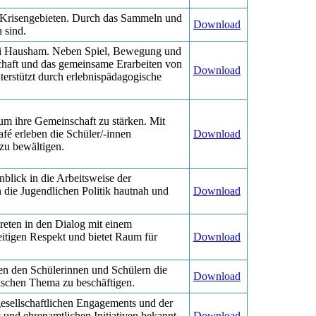
 Krisengebieten. Durch das Sammeln und
Download
n sind.
 bei Hausham. Neben Spiel, Bewegung und
haft und das gemeinsame Erarbeiten von
Download
terstützt durch erlebnispädagogische
um ihre Gemeinschaft zu stärken. Mit
é erleben die Schüler/-innen
Download
 zu bewältigen.
blick in die Arbeitsweise der
n die Jugendlichen Politik hautnah und
Download
reten in den Dialog mit einem
eitigen Respekt und bietet Raum für
Download
ten den Schülerinnen und Schülern die
Download
litischen Thema zu beschäftigen.
gesellschaftlichen Engagements und der
t und ehrenamtlichen Initiativen bekannt
Download